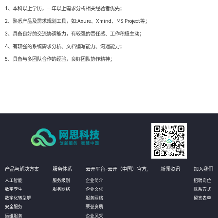
1、本科以上学历，一年以上需求分析相关经验者优先；
2、熟悉产品及需求规划工具，如:Axure、Xmind、MS Project等；
3、具备良好的交流协调能力，有较强的责任感、工作积极主动；
4、有较强的系统需求分析、文档编写能力、沟通能力；
5、具备与多团队合作的经验，良好团队协作精神；
产品与解决方案
服务体系
云开平台-云开（中国）官方,
新闻资讯
加入我们
人工智能
服务级别
企业简介
招聘岗位
数字孪生
服务网络
企业文化
联系方式
数字化转型解
服务网络
留言表单
安全服务
荣誉资质
运维服务
企业风采