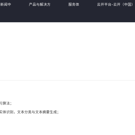
新闻中
产品与解决方
服务体
云开平台-云开（中国
心
案
系
方,
习算法；
实体识别，文本分类与文本摘要生成；