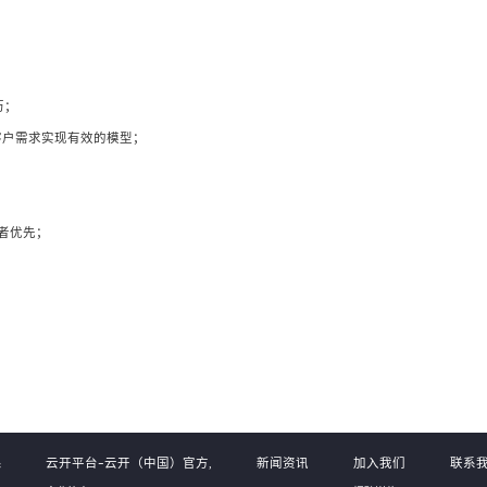
历；
速根据客户需求实现有效的模型；
者优先；
系
云开平台-云开（中国）官方,
新闻资讯
加入我们
联系