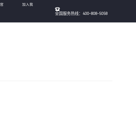
）官
加入我
全国服务热线：400-808-5058
们