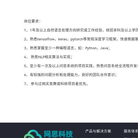
岗位要求：
1、1年及以上自然语言处理方向研究或工作经验，统招本科及以上学
2、熟悉tensorflow，keras，pytorch等常规深度学习框架，快
3、熟悉掌握至少一种编程语言，如：Python，Java；
4、 熟悉NLP相关算法与实现；
5、至少有一次及以上问答系统的项目实践，熟悉问答系统全流程开发
6、有较强的问题分析和处理能力，良好的团队合作意识；
7、 参与过相关竞赛或科研项目者优先。
产品与解决方案
服务体