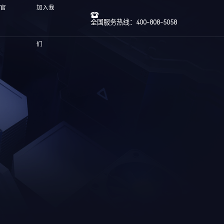
）官
加入我
全国服务热线：400-808-5058
们