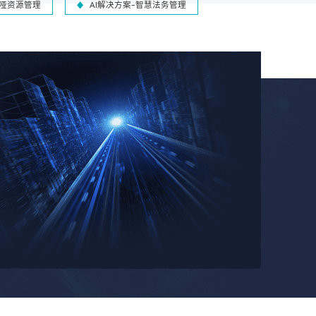
-哑资源管理
AI解决方案-智慧法务管理