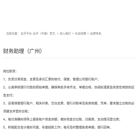
当前位置：
云开平台-云开（中国）官方,
>
加入我们
>
社会招聘
>
运营体系
财务助理（广州）
岗位职责：
1、负责日常现金、支票及承兑汇票的收付、保管，管理公司银行账户；
2、认真审核银行付款的原始单据，确保审批手续齐全、单据合规，协调处理紧急突发性用款的应
急支付；
3、妥善保管银行账户、相关印章、空白支票、银行对账单及各类收据、凭单，要求建立台账的必
须健全并登好台账；
4、每日准确向领导上报各账户资金余额，做好现金日记账、日报表、支出情况登记表；
5、积极配合会计做好月度、年度结账工作；每月及时整理各类单据，银行回单。